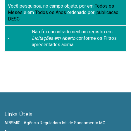
Você pesquisou, no campo objeto, por
em
Todos os
Meses
e em
Todos os Anos
ordenado por:
publicacao
DESC
.
Não foi encontrado nenhum registro em
Licitações em Aberto
conforme os Filtros
-
apresentados acima.
Links Úteis
ARISMIG - Agência Reguladora Int. de Saneamento MG