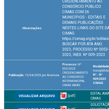
CREDENCIAMENTO AO
CONSÓRCIO PÚBLICO
CIMAG COM 26
MUNICÍPIOS - EDITAIS E
DEMAIS PUBLICAÇÕES
NESTES LINKS DO SITE D
Observações:
CIMAG:
https://cimag.org.br/editais 
BUSCAR POR ATA ANO:
2023, PROCESSO Nº 0053
2023, INEX. Nº 009-2023.
Processo:
Nº
Modalidade
053/2023
Inexigibilid
CREDENCIAMENTO
Nº.: Nº
Publicação:
15/04/2025 por Ananivea
AO CONSORCIO
009/2023
INTERMUNICIPAL
CIMAG
CIMAG AMAG
EDITAL AM
VISUALIZAR ARQUIVO
[pdf]
CIMAG
SOLICITAÇ