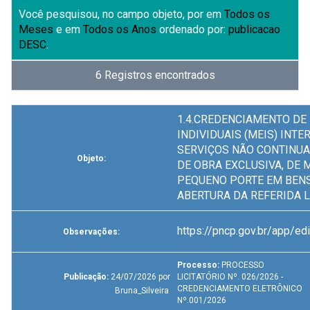
Você pesquisou, no campo objeto, por
em
Todos os
Meses
e em
Todos os Anos
ordenado por:
publicacao
DESC
.
6 Registros encontrados
1.4.CREDENCIAMENTO D
INDIVIDUAIS (MEIS) INT
SERVIÇOS NÃO CONTINUA
Objeto:
DE OBRA EXCLUSIVA, DE
PEQUENO PORTE EM BENS 
ABERTURA DA REFERIDA L
https://pncp.gov.br/app/
Observações:
Processo:
PROCESSO
Publicação:
24/07/2026 por
LICITATÓRIO Nº. 026/2026 -
CREDENCIAMENTO ELETRÔNICO
Bruna_Silveira
Nº.001/2026